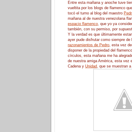
Entre esta mañana y anoche tuve tiem
vueltita por los blogs de flamenco qu
tocó el turno al blog del maestro
Pedr
mañana al de nuestra venezolana fl
espacio flamenco
, que yo ya conside
también, con su permiso, por supuest
Y la verdad es que últimamente esta
ayer pude disfrutar como siempre de 
razonamientos de Pedro
, esta vez de
disponer de la propiedad del flamen
círculos, esta mañana me ha alegrad
de nuestra amiga América, esta vez e
Cadena y
Unidad
, que se muestran a