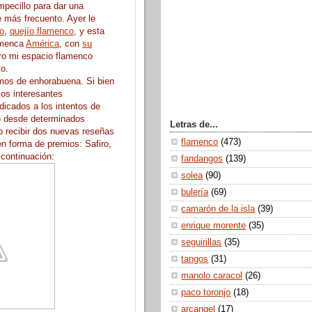
pecillo para dar una
e más frecuento. Ayer le
o
,
quejío flamenco
, y esta
amenca
América
, con
su
ro mi espacio flamenco
o.
mos de enhorabuena. Si bien
los interesantes
dicados a los intentos de
co desde determinados
Letras de...
o recibir dos nuevas reseñas
flamenco
(473)
n forma de premios: Safiro,
 continuación:
fandangos
(139)
solea
(90)
bulería
(69)
camarón de la isla
(39)
enrique morente
(35)
seguirillas
(35)
tangos
(31)
manolo caracol
(26)
paco toronjo
(18)
arcangel
(17)