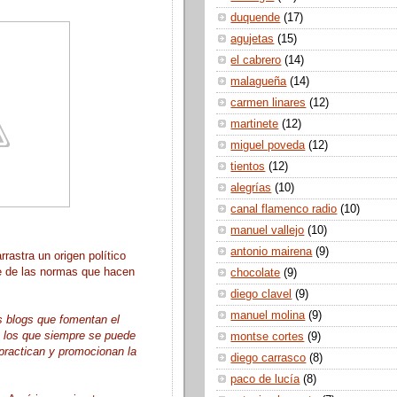
duquende
(17)
agujetas
(15)
el cabrero
(14)
malagueña
(14)
carmen linares
(12)
martinete
(12)
miguel poveda
(12)
tientos
(12)
alegrías
(10)
canal flamenco radio
(10)
manuel vallejo
(10)
antonio mairena
(9)
rastra un origen político
e de las normas que hacen
chocolate
(9)
diego clavel
(9)
manuel molina
(9)
s blogs que fomentan el
n los que siempre se puede
montse cortes
(9)
 practican y promocionan la
diego carrasco
(8)
paco de lucía
(8)