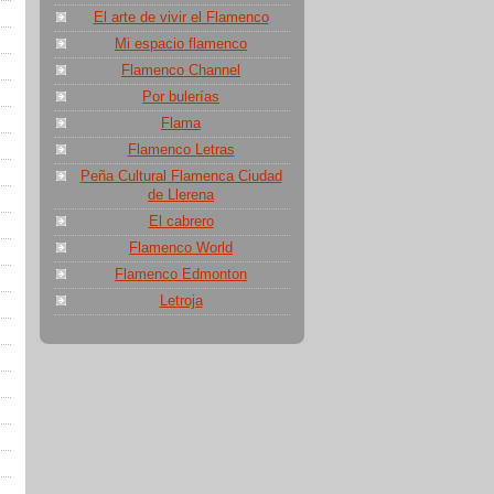
El arte de vivir el Flamenco
Mi espacio flamenco
Flamenco Channel
Por bulerías
Flama
Flamenco Letras
Peña Cultural Flamenca Ciudad
de Llerena
El cabrero
Flamenco World
Flamenco Edmonton
Letroja