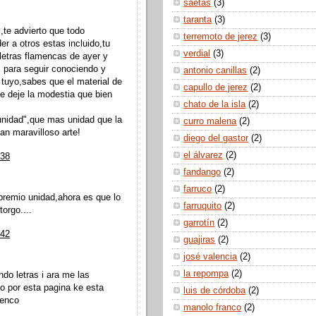
saetas
(3)
taranta
(3)
s,te advierto que todo
terremoto de jerez
(3)
r a otros estas incluido,tu
verdial
(3)
letras flamencas de ayer y
s para seguir conociendo y
antonio canillas
(2)
tuyo,sabes que el material de
capullo de jerez
(2)
ue deje la modestia que bien
chato de la isla
(2)
unidad",que mas unidad que la
curro malena
(2)
an maravilloso arte!
diego del gastor
(2)
el álvarez
(2)
:38
fandango
(2)
farruco
(2)
remio unidad,ahora es que lo
farruquito
(2)
orgo....
garrotín
(2)
:42
guajiras
(2)
josé valencia
(2)
la repompa
(2)
do letras i ara me las
ito por esta pagina ke esta
luis de córdoba
(2)
menco
manolo franco
(2)