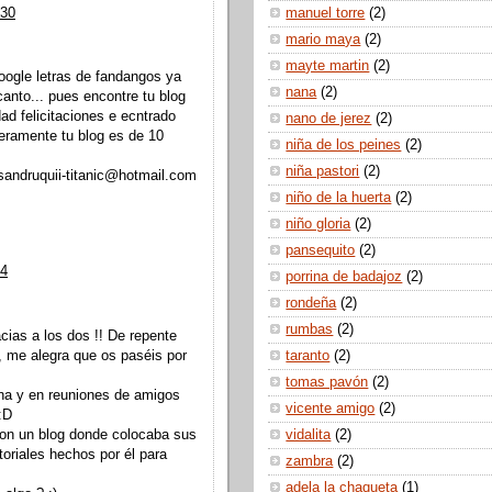
:30
manuel torre
(2)
mario maya
(2)
mayte martin
(2)
ogle letras de fandangos ya
nana
(2)
anto... pues encontre tu blog
d felicitaciones e ecntrado
nano de jerez
(2)
deramente tu blog es de 10
niña de los peines
(2)
niña pastori
(2)
andruquii-titanic@hotmail.com
niño de la huerta
(2)
niño gloria
(2)
pansequito
(2)
04
porrina de badajoz
(2)
rondeña
(2)
rumbas
(2)
cias a los dos !! De repente
, me alegra que os paséis por
taranto
(2)
tomas pavón
(2)
cha y en reuniones de amigos
vicente amigo
(2)
:D
on un blog donde colocaba sus
vidalita
(2)
toriales hechos por él para
zambra
(2)
adela la chaqueta
(1)