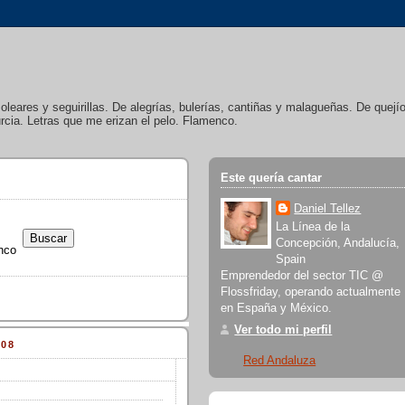
soleares y seguirillas. De alegrías, bulerías, cantiñas y malagueñas. De quej
cia. Letras que me erizan el pelo. Flamenco.
Este quería cantar
Daniel Tellez
La Línea de la
Concepción, Andalucía,
nco
Spain
Emprendedor del sector TIC @
Flossfriday, operando actualmente
en España y México.
Ver todo mi perfil
08
Red Andaluza