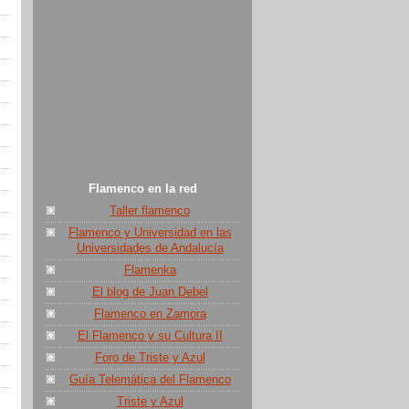
Flamenco en la red
Taller flamenco
Flamenco y Universidad en las
Universidades de Andalucía
Flamenka
El blog de Juan Debel
Flamenco en Zamora
El Flamenco y su Cultura II
Foro de Triste y Azul
Guía Telemática del Flamenco
Triste y Azul