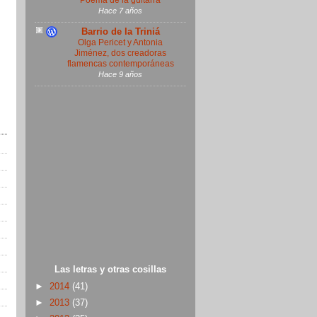
Poema de la guitarra
Hace 7 años
Barrio de la Triniá
Olga Pericet y Antonia
Jiménez, dos creadoras
flamencas contemporáneas
Hace 9 años
Las letras y otras cosillas
►
2014
(41)
►
2013
(37)