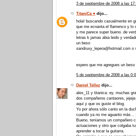
3 de septiembre de 2008 a las 17
TitaniCa ♥
dijo...
hola! buscando casualmente en go
que me ecnanta el flamenco y lo c
y me parece super bueno..de verda
letras k jamas abia leido y verda
un beso
sandruxy_lepera@hotmail.com o s
espero que me agregues un beso
5 de septiembre de 2008 a las 0:
Daniel Tellez
dijo...
alex_11 y titanica: ey, muchas gra
dos compañeros cantaores, jejeje
aquí y que os guste el blog.
Yo por ahora sólo canto en la du
cuando ya no me aguanto más... 
Bueno, teníamos un compañero c
actuaciones y otro que colgaba tu
aprender a tocar la guitarra.