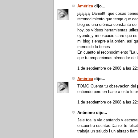
América
dijo...
jajajajaj Daniel!!! que cosas tiene
reconocimiento que tenga que cede
blog es una crónica constante de 
hoy,los vídeos herramientas útile
oyendo,y mi espacio claro que es 
mi blog siempre a la orden, así q
merecido lo tienes.
En cuanto al reconocimiento "La 
que tu proporcionas alrededor de t
1 de septiembre de 2008 a las 22
América
dijo...
TOMO Cuenta tu obsevacion del p
entiendo pero en base a esto lo ort
1 de septiembre de 2008 a las 22
Anónimo dijo...
Jeje toa la via cantando y escuxan
encuentro escritas.Daniel te felic
trabaja un saludo i un abrazo fla