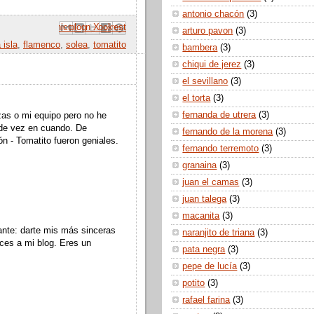
antonio chacón
(3)
 correo electrónico
Compartir con Facebook
Escribe un blog
Compartir en Pinterest
Compartir en X
arturo pavon
(3)
 isla
,
flamenco
,
solea
,
tomatito
bambera
(3)
chiqui de jerez
(3)
el sevillano
(3)
el torta
(3)
fernanda de utrera
(3)
as o mi equipo pero no he
 de vez en cuando. De
fernando de la morena
(3)
n - Tomatito fueron geniales.
fernando terremoto
(3)
granaina
(3)
juan el camas
(3)
juan talega
(3)
macanita
(3)
ante: darte mis más sinceras
naranjito de triana
(3)
aces a mi blog. Eres un
pata negra
(3)
pepe de lucía
(3)
potito
(3)
rafael farina
(3)