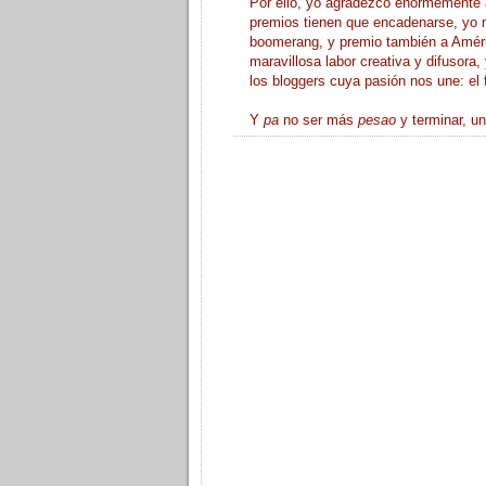
Por ello, yo agradezco enormemente 
premios tienen que encadenarse, yo 
boomerang, y premio también a Améri
maravillosa labor creativa y difusora,
los bloggers cuya pasión nos une: el
Y
pa
no ser más
pesao
y terminar, un