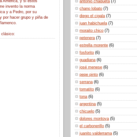
a América, y si estos
antonio chaqueta
(7)
me invento la norma
chano lobato
(7)
ca y a Pedro, por su
diego el cigala
(7)
 y por hacer grupo y piña de
 flamenco.
juan habichuela
(7)
moraito chico
(7)
 clásico:
petenera
(7)
estrella morente
(6)
fosforito
(6)
guadiana
(6)
josé menese
(6)
pepe pinto
(6)
serrana
(6)
tomatito
(6)
tona
(6)
argentina
(5)
chicuelo
(5)
dolores montoya
(5)
el carbonerillo
(5)
juanito valderrama
(5)