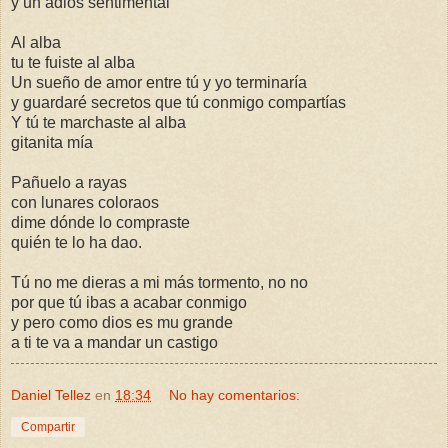
y un adiós sentimental
Al alba
tu te fuiste al alba
Un sueño de amor entre tú y yo terminaría
y guardaré secretos que tú conmigo compartías
Y tú te marchaste al alba
gitanita mía
Pañuelo a rayas
con lunares coloraos
dime dónde lo compraste
quién te lo ha dao.
Tú no me dieras a mi más tormento, no no
por que tú ibas a acabar conmigo
y pero como dios es mu grande
a ti te va a mandar un castigo
Daniel Tellez
en
18:34
No hay comentarios:
Compartir