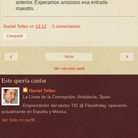
anterior. Esperamos ansiosos esa entrada
maestro.
Daniel Tellez
en
13:12
2 comentarios:
Compartir
‹
›
Inicio
Ver versión web
Este quería cantar
Daniel Tellez
La Línea de la Concepción, Andalucía, Spain
Emprendedor del sector TIC @ Flossfriday, operando
actualmente en España y México.
Ver todo mi perfil