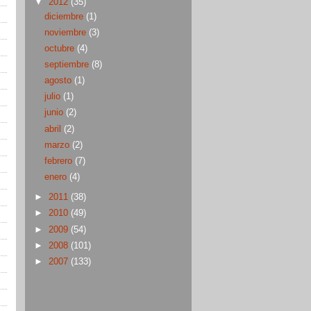
▼
2012
(35)
diciembre
(1)
noviembre
(3)
octubre
(4)
septiembre
(8)
agosto
(1)
julio
(1)
junio
(2)
abril
(2)
marzo
(2)
febrero
(7)
enero
(4)
►
2011
(38)
►
2010
(49)
►
2009
(54)
►
2008
(101)
►
2007
(133)