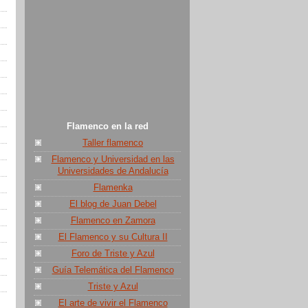
Flamenco en la red
Taller flamenco
Flamenco y Universidad en las
Universidades de Andalucía
Flamenka
El blog de Juan Debel
Flamenco en Zamora
El Flamenco y su Cultura II
Foro de Triste y Azul
Guía Telemática del Flamenco
Triste y Azul
El arte de vivir el Flamenco