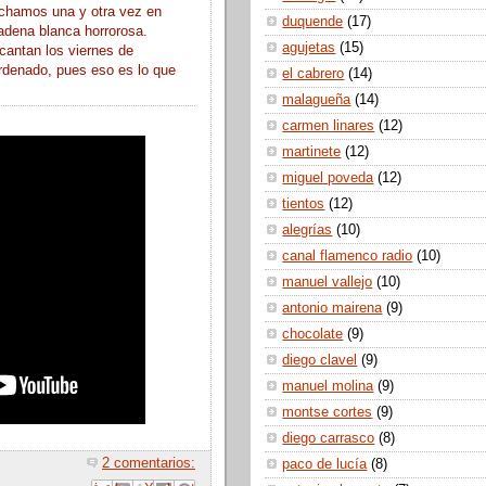
chamos una y otra vez en
duquende
(17)
adena blanca horrorosa.
agujetas
(15)
cantan los viernes de
ordenado, pues eso es lo que
el cabrero
(14)
malagueña
(14)
carmen linares
(12)
martinete
(12)
miguel poveda
(12)
tientos
(12)
alegrías
(10)
canal flamenco radio
(10)
manuel vallejo
(10)
antonio mairena
(9)
chocolate
(9)
diego clavel
(9)
manuel molina
(9)
montse cortes
(9)
diego carrasco
(8)
2 comentarios:
paco de lucía
(8)