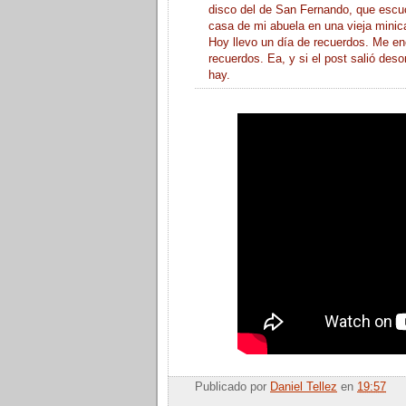
disco del de San Fernando, que escu
casa de mi abuela en una vieja minic
Hoy llevo un día de recuerdos. Me en
recuerdos. Ea, y si el post salió des
hay.
Publicado por
Daniel Tellez
en
19:57