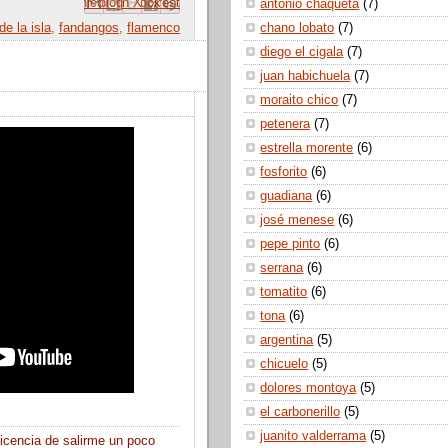
 correo electrónico
Compartir con Facebook
Escribe un blog
Compartir en Pinterest
Compartir en X
antonio chaqueta
(7)
chano lobato
(7)
e la isla
,
fandangos
,
flamenco
diego el cigala
(7)
juan habichuela
(7)
moraito chico
(7)
petenera
(7)
estrella morente
(6)
fosforito
(6)
guadiana
(6)
josé menese
(6)
pepe pinto
(6)
serrana
(6)
tomatito
(6)
tona
(6)
argentina
(5)
chicuelo
(5)
dolores montoya
(5)
el carbonerillo
(5)
juanito valderrama
(5)
licencia de salirme un poco