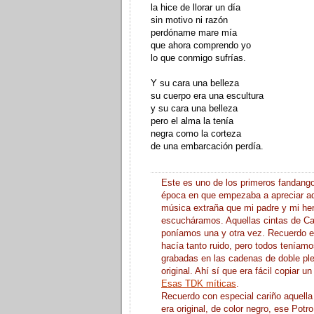
la hice de llorar un día
sin motivo ni razón
perdóname mare mía
que ahora comprendo yo
lo que conmigo sufrías.
Y su cara una belleza
su cuerpo era una escultura
y su cara una belleza
pero el alma la tenía
negra como la corteza
de una embarcación perdía.
Este es uno de los primeros fandango
época en que empezaba a apreciar aq
música extraña que mi padre y mi h
escucháramos. Aquellas cintas de Ca
poníamos una y otra vez. Recuerdo en
hacía tanto ruido, pero todos teníamo
grabadas en las cadenas de doble ple
original. Ahí sí que era fácil copiar u
Esas TDK míticas
.
Recuerdo con especial cariño aquella
era original, de color negro, ese Potro