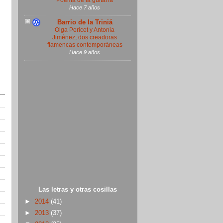
Poema de la guitarra
Hace 7 años
Barrio de la Triniá
Olga Pericet y Antonia
Jiménez, dos creadoras
flamencas contemporáneas
Hace 9 años
Las letras y otras cosillas
►
2014
(41)
►
2013
(37)