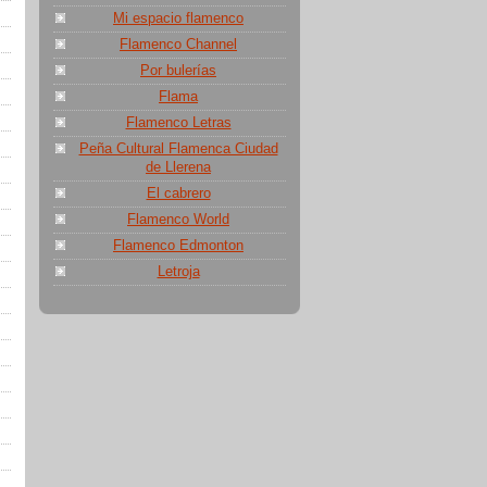
Mi espacio flamenco
Flamenco Channel
Por bulerías
Flama
Flamenco Letras
Peña Cultural Flamenca Ciudad
de Llerena
El cabrero
Flamenco World
Flamenco Edmonton
Letroja