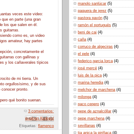
manolo sanlúcar
(5)
paquera de jerez
(5)
uantas veces este video:
pastora pavón
(5)
o que en parte (una gran
e los que salen en él.
ramón el portugués
(5)
 guitarras.
beni de cai
(4)
 siendo como es, un video
caña
(4)
migos amateur, hay partes
corruco de algeciras
(4)
cepción, concretamente el
el pele
(4)
uitarras con gallinas y
federico garcia lorca
(4)
es y los cañaverales típicos
josé mercé
(4)
luis de la pica
(4)
rocito de mi tierra. Un
marina heredia
(4)
nto orgullosísimo, y de sus
 conocer pronto.
melchor de marchena
(4)
milonga
(4)
 pero qué bonito suenan.
paco cepero
(4)
pepe de aznalcóllar
(4)
3 comentarios:
pepe marchena
(4)
 correo electrónico
Compartir con Facebook
Escribe un blog
Compartir en Pinterest
Compartir en X
sevillanas
(4)
Etiquetas:
flamenco
tia anica la piriñaca
(4)