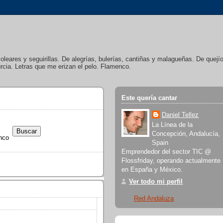
soleares y seguirillas. De alegrías, bulerías, cantiñas y malagueñas. De quej
cia. Letras que me erizan el pelo. Flamenco.
Este quería cantar
Daniel Tellez
La Línea de la
Concepción, Andalucía,
nco
Spain
Emprendedor del sector TIC @
Flossfriday, operando actualmente
en España y México.
Ver todo mi perfil
Red Andaluza