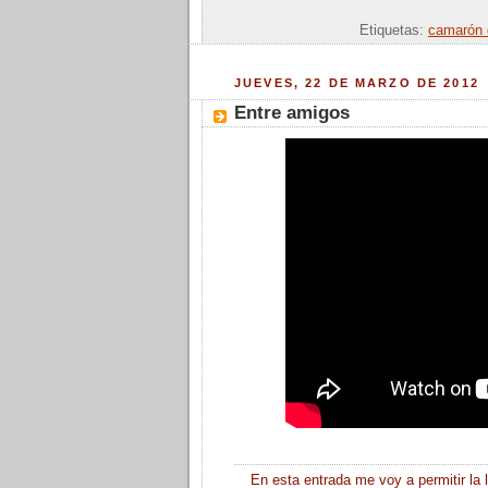
Enviar por
Etiquetas:
camarón d
JUEVES, 22 DE MARZO DE 2012
Entre amigos
En esta entrada me voy a permitir la 