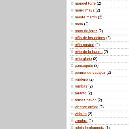
manuel torre
(2)
mario maya
(2)
mayte martin
(2)
nana
(2)
nano de jerez
(2)
niña de los peines
(2)
niña pastori
(2)
niño de la huerta
(2)
niño gloria
(2)
pansequito
(2)
porrina de badajoz
(2)
rondeña
(2)
rumbas
(2)
taranto
(2)
tomas pavón
(2)
vicente amigo
(2)
vidalita
(2)
zambra
(2)
adela la chaqueta
(1)