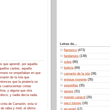
Letras de...
flamenco
(473)
fandangos
(139)
solea
(90)
s que aprendí, por aquella
bulería
(69)
uellos cantes, aquella
ermano se empeñaban en que
camarón de la isla
(39)
marón de la Isla que
enrique morente
(35)
tonces que la piratería no
seguirillas
(35)
s cuatrocientas cintas
tina, y alguna que otra
tangos
(31)
n disco, y nadie decía nada.
manolo caracol
(26)
paco toronjo
(18)
 cinta de Camarón, esta sí
 de rabia y miel, el último
arcangel
(17)