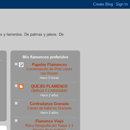
íos y lamentos. De palmas y jaleos. De
Mis flamencos preferidos
Papeles Flamencos
Conversación de Pilar López
con Ruano
Hace 5 horas
QUEJÍO FLAMENCO
OMEGA Y CARISSIMO
Hace 2 años
Contradanza Granada
Clases de baile en Granada
Hace 5 años
Flamenco Viejo
Rito y Geografía del Toque 1-1