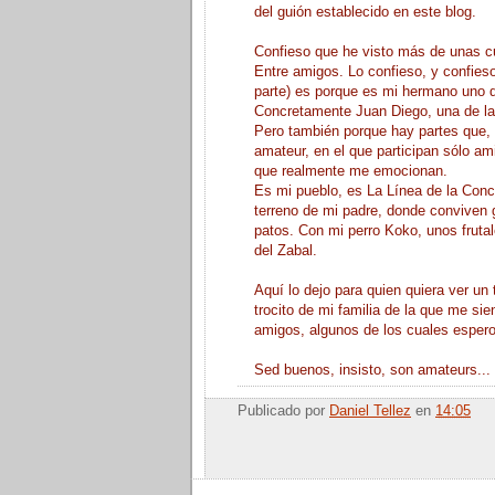
del guión establecido en este blog.
Confieso que he visto más de unas c
Entre amigos. Lo confieso, y confies
parte) es porque es mi hermano uno d
Concretamente Juan Diego, una de las
Pero también porque hay partes que,
amateur, en el que participan sólo a
que realmente me emocionan.
Es mi pueblo, es La Línea de la Con
terreno de mi padre, donde conviven g
patos. Con mi perro Koko, unos frutal
del Zabal.
Aquí lo dejo para quien quiera ver un t
trocito de mi familia de la que me sie
amigos, algunos de los cuales espero
Sed buenos, insisto, son amateurs...
Publicado por
Daniel Tellez
en
14:05
Enviar por