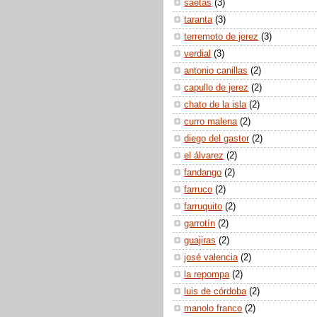
saetas
(3)
taranta
(3)
terremoto de jerez
(3)
verdial
(3)
antonio canillas
(2)
capullo de jerez
(2)
chato de la isla
(2)
curro malena
(2)
diego del gastor
(2)
el álvarez
(2)
fandango
(2)
farruco
(2)
farruquito
(2)
garrotín
(2)
guajiras
(2)
josé valencia
(2)
la repompa
(2)
luis de córdoba
(2)
manolo franco
(2)