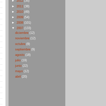
►
2012
(35)
►
2011
(38)
►
2010
(49)
►
2009
(54)
►
2008
(101)
▼
2007
(133)
diciembre
(12)
noviembre
(12)
octubre
(9)
septiembre
(9)
agosto
(18)
julio
(19)
junio
(22)
mayo
(12)
abril
(20)