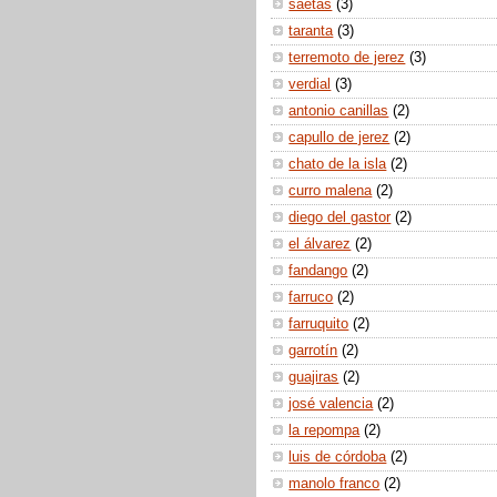
saetas
(3)
taranta
(3)
terremoto de jerez
(3)
verdial
(3)
antonio canillas
(2)
capullo de jerez
(2)
chato de la isla
(2)
curro malena
(2)
diego del gastor
(2)
el álvarez
(2)
fandango
(2)
farruco
(2)
farruquito
(2)
garrotín
(2)
guajiras
(2)
josé valencia
(2)
la repompa
(2)
luis de córdoba
(2)
manolo franco
(2)