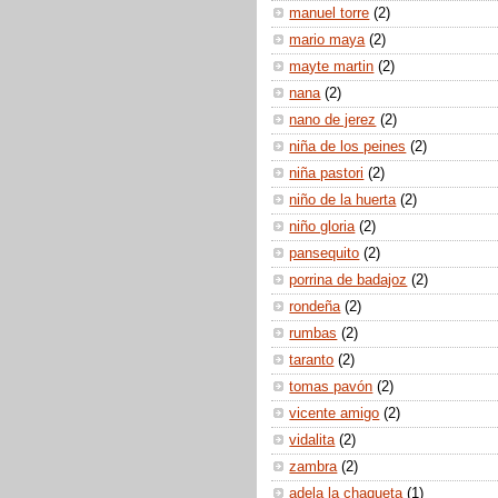
manuel torre
(2)
mario maya
(2)
mayte martin
(2)
nana
(2)
nano de jerez
(2)
niña de los peines
(2)
niña pastori
(2)
niño de la huerta
(2)
niño gloria
(2)
pansequito
(2)
porrina de badajoz
(2)
rondeña
(2)
rumbas
(2)
taranto
(2)
tomas pavón
(2)
vicente amigo
(2)
vidalita
(2)
zambra
(2)
adela la chaqueta
(1)