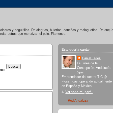
soleares y seguirillas. De alegrías, bulerías, cantiñas y malagueñas. De quej
cia. Letras que me erizan el pelo. Flamenco.
Este quería cantar
Daniel Tellez
La Línea de la
Concepción, Andalucía,
nco
Spain
Emprendedor del sector TIC @
Flossfriday, operando actualmente
en España y México.
Ver todo mi perfil
Red Andaluza