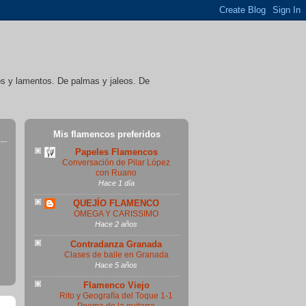
íos y lamentos. De palmas y jaleos. De
Mis flamencos preferidos
Papeles Flamencos
Conversación de Pilar López
con Ruano
Hace 1 día
QUEJÍO FLAMENCO
OMEGA Y CARISSIMO
Hace 2 años
Contradanza Granada
Clases de baile en Granada
Hace 5 años
Flamenco Viejo
Rito y Geografía del Toque 1-1