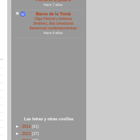
Poema de la guitarra
Hace 7 años
Barrio de la Triniá
Olga Pericet y Antonia
Jiménez, dos creadoras
flamencas contemporáneas
Hace 9 años
Las letras y otras cosillas
►
2014
(41)
►
2013
(37)