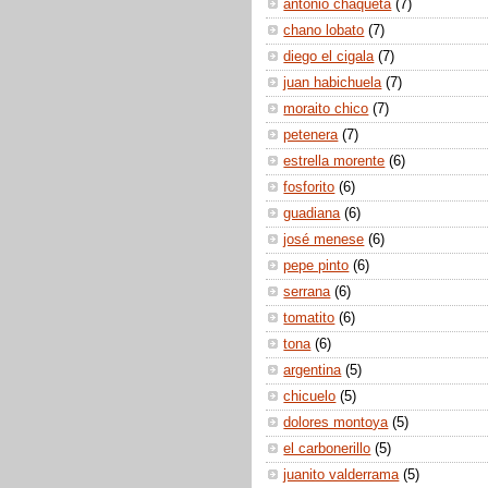
antonio chaqueta
(7)
chano lobato
(7)
diego el cigala
(7)
juan habichuela
(7)
moraito chico
(7)
petenera
(7)
estrella morente
(6)
fosforito
(6)
guadiana
(6)
josé menese
(6)
pepe pinto
(6)
serrana
(6)
tomatito
(6)
tona
(6)
argentina
(5)
chicuelo
(5)
dolores montoya
(5)
el carbonerillo
(5)
juanito valderrama
(5)