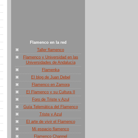
Flamenco en la red
Taller flamenco
Flamenco y Universidad en las
Universidades de Andalucía
Flamenka
El blog de Juan Debel
Flamenco en Zamora
El Flamenco y su Cultura II
Foro de Triste y Azul
Guía Telemática del Flamenco
Triste y Azul
El arte de vivir el Flamenco
Mi espacio flamenco
Flamenco Channel