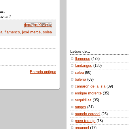
as,
ravias?
 correo electrónico
Compartir con Facebook
Escribe un blog
Compartir en Pinterest
Compartir en X
ía
,
flamenco
,
josé mercé
,
solea
Letras de...
flamenco
(473)
fandangos
(139)
Entrada antigua
solea
(90)
bulería
(69)
camarón de la isla
(39)
enrique morente
(35)
seguirillas
(35)
tangos
(31)
manolo caracol
(26)
paco toronjo
(18)
arcangel
(17)