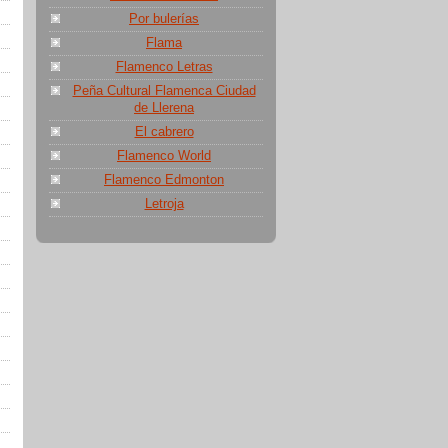
Por bulerías
Flama
Flamenco Letras
Peña Cultural Flamenca Ciudad
de Llerena
El cabrero
Flamenco World
Flamenco Edmonton
Letroja