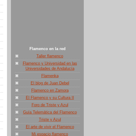
Flamenco en la red
Taller flamenco
Flamenco y Universidad en las
Universidades de Andalucía
Flamenka
El blog de Juan Debel
Flamenco en Zamora
El Flamenco y su Cultura II
Foro de Triste y Azul
Guía Telemática del Flamenco
Triste y Azul
El arte de vivir el Flamenco
Mi espacio flamenco