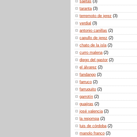
saetas
(3)
taranta
(3)
terremoto de jerez
(3)
verdial
(3)
antonio canillas
(2)
capullo de jerez
(2)
chato de la isla
(2)
curro malena
(2)
diego del gastor
(2)
el álvarez
(2)
fandango
(2)
farruco
(2)
farruquito
(2)
garrotín
(2)
guajiras
(2)
josé valencia
(2)
la repompa
(2)
luis de córdoba
(2)
manolo franco
(2)