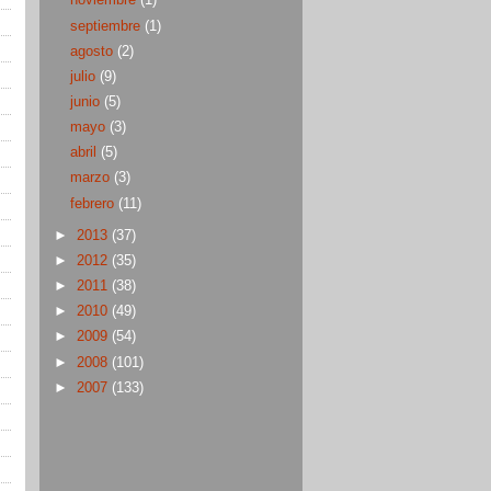
noviembre
(1)
septiembre
(1)
agosto
(2)
julio
(9)
junio
(5)
mayo
(3)
abril
(5)
marzo
(3)
febrero
(11)
►
2013
(37)
►
2012
(35)
►
2011
(38)
►
2010
(49)
►
2009
(54)
►
2008
(101)
►
2007
(133)