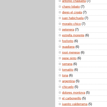
antonio chaqueta
(7)
chano lobato
(7)
diego el cigala
(7)
juan habichuela
(7)
moraito chico
(7)
petenera
(7)
estrella morente
(6)
fosforito
(6)
guadiana
(6)
josé menese
(6)
pepe pinto
(6)
serrana
(6)
tomatito
(6)
tona
(6)
argentina
(5)
chicuelo
(5)
dolores montoya
(5)
el carbonerillo
(5)
juanito valderrama
(5)