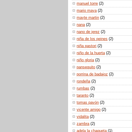
manuel torre
(2)
mario maya
(2)
mayte martin
(2)
nana
(2)
nano de jerez
(2)
niña de los peines
(2)
niña pastori
(2)
niño de la huerta
(2)
niño gloria
(2)
pansequito
(2)
porrina de badajoz
(2)
rondeña
(2)
rumbas
(2)
taranto
(2)
tomas pavón
(2)
vicente amigo
(2)
vidalita
(2)
zambra
(2)
adela la chaqueta
(1)