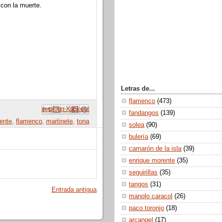
 con la muerte.
Letras de...
flamenco
(473)
 correo electrónico
Compartir con Facebook
Escribe un blog
Compartir en Pinterest
Compartir en X
fandangos
(139)
ente
,
flamenco
,
martinete
,
tona
solea
(90)
bulería
(69)
camarón de la isla
(39)
enrique morente
(35)
seguirillas
(35)
tangos
(31)
Entrada antigua
manolo caracol
(26)
paco toronjo
(18)
arcangel
(17)