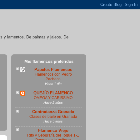
íos y lamentos. De palmas y jaleos. De
Mis flamencos preferidos
Papeles Flamencos
Flamencos con Pedro
Pacheco
Hace 1 día
QUEJÍO FLAMENCO
OMEGA Y CARISSIMO
Hace 2 años
Contradanza Granada
Clases de baile en Granada
Hace 5 años
Flamenco Viejo
Rito y Geografía del Toque 1-1