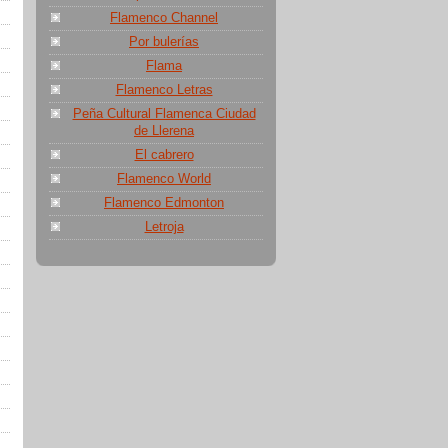
Flamenco Channel
Por bulerías
Flama
Flamenco Letras
Peña Cultural Flamenca Ciudad
de Llerena
El cabrero
Flamenco World
Flamenco Edmonton
Letroja