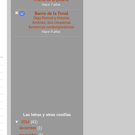
Poema de la guitarra
Hace 7 años
Barrio de la Triniá
Olga Pericet y Antonia
Jiménez, dos creadoras
flamencas contemporáneas
Hace 9 años
Las letras y otras cosillas
▼
2014
(41)
diciembre
(1)