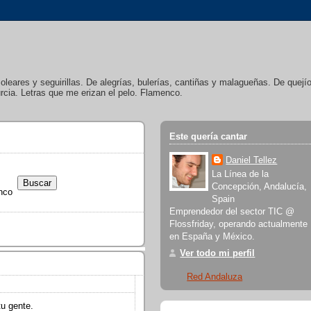
soleares y seguirillas. De alegrías, bulerías, cantiñas y malagueñas. De quej
cia. Letras que me erizan el pelo. Flamenco.
Este quería cantar
Daniel Tellez
La Línea de la
Concepción, Andalucía,
nco
Spain
Emprendedor del sector TIC @
Flossfriday, operando actualmente
en España y México.
Ver todo mi perfil
Red Andaluza
tu gente.