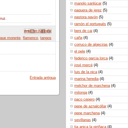
manolo sanlúcar
(5)
paquera de jerez
(5)
pastora pavón
(5)
ruz.
ramón el portugués
(5)
beni de cai
(4)
 correo electrónico
Compartir con Facebook
Escribe un blog
Compartir en Pinterest
Compartir en X
caña
(4)
ique morente
,
flamenco
,
tangos
corruco de algeciras
(4)
el pele
(4)
federico garcia lorca
(4)
josé mercé
(4)
luis de la pica
(4)
Entrada antigua
marina heredia
(4)
melchor de marchena
(4)
milonga
(4)
paco cepero
(4)
pepe de aznalcóllar
(4)
pepe marchena
(4)
sevillanas
(4)
tia anica la piriñaca
(4)