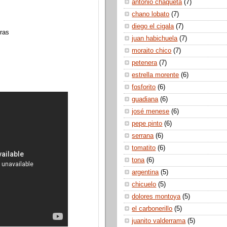
antonio chaqueta
(7)
chano lobato
(7)
diego el cigala
(7)
ras
juan habichuela
(7)
moraito chico
(7)
petenera
(7)
estrella morente
(6)
fosforito
(6)
guadiana
(6)
josé menese
(6)
pepe pinto
(6)
serrana
(6)
tomatito
(6)
tona
(6)
argentina
(5)
chicuelo
(5)
dolores montoya
(5)
el carbonerillo
(5)
juanito valderrama
(5)