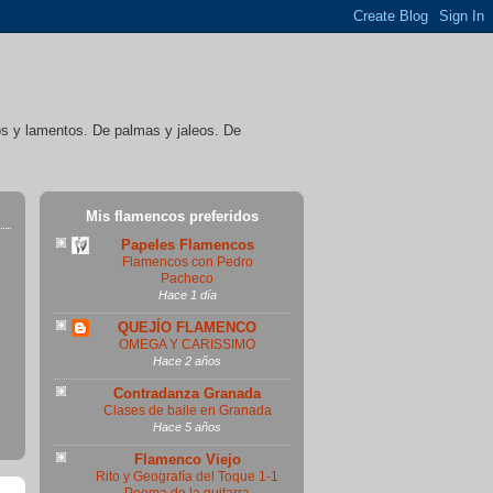
íos y lamentos. De palmas y jaleos. De
Mis flamencos preferidos
Papeles Flamencos
Flamencos con Pedro
Pacheco
Hace 1 día
QUEJÍO FLAMENCO
OMEGA Y CARISSIMO
Hace 2 años
Contradanza Granada
Clases de baile en Granada
Hace 5 años
Flamenco Viejo
Rito y Geografía del Toque 1-1