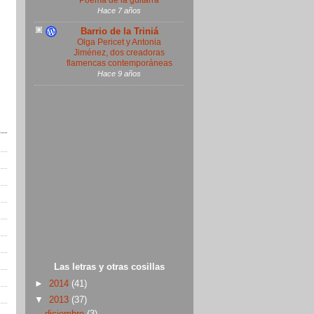
Poema de la guitarra
Hace 7 años
Barrio de la Triniá
Olga Pericet y Antonia
Jiménez, dos creadoras
flamencas contemporáneas
Hace 9 años
Las letras y otras cosillas
►
2014
(41)
▼
2013
(37)