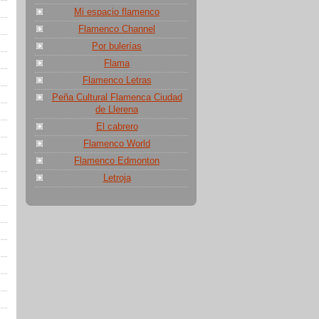
Mi espacio flamenco
Flamenco Channel
Por bulerías
Flama
Flamenco Letras
Peña Cultural Flamenca Ciudad
de Llerena
El cabrero
Flamenco World
Flamenco Edmonton
Letroja