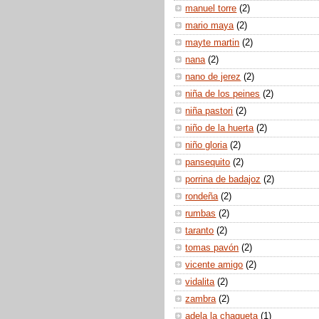
manuel torre
(2)
mario maya
(2)
mayte martin
(2)
nana
(2)
nano de jerez
(2)
niña de los peines
(2)
niña pastori
(2)
niño de la huerta
(2)
niño gloria
(2)
pansequito
(2)
porrina de badajoz
(2)
rondeña
(2)
rumbas
(2)
taranto
(2)
tomas pavón
(2)
vicente amigo
(2)
vidalita
(2)
zambra
(2)
adela la chaqueta
(1)