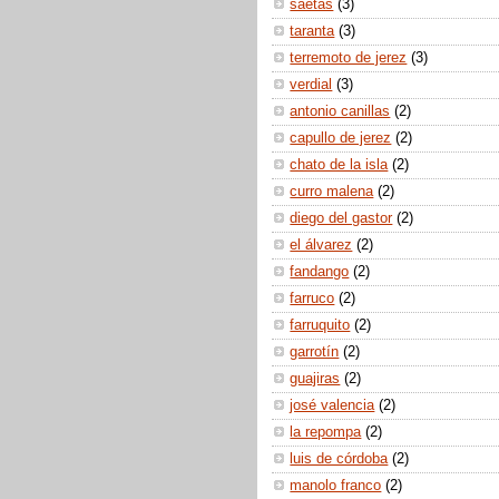
saetas
(3)
taranta
(3)
terremoto de jerez
(3)
verdial
(3)
antonio canillas
(2)
capullo de jerez
(2)
chato de la isla
(2)
curro malena
(2)
diego del gastor
(2)
el álvarez
(2)
fandango
(2)
farruco
(2)
farruquito
(2)
garrotín
(2)
guajiras
(2)
josé valencia
(2)
la repompa
(2)
luis de córdoba
(2)
manolo franco
(2)