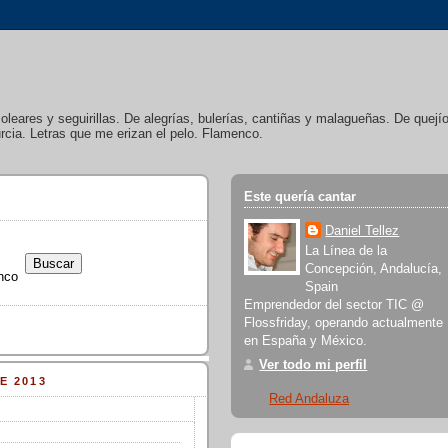
soleares y seguirillas. De alegrías, bulerías, cantiñas y malagueñas. De quej
cia. Letras que me erizan el pelo. Flamenco.
Este quería cantar
Daniel Tellez
La Línea de la
Concepción, Andalucía,
nco
Spain
Emprendedor del sector TIC @
Flossfriday, operando actualmente
en España y México.
Ver todo mi perfil
E 2013
Red Andaluza