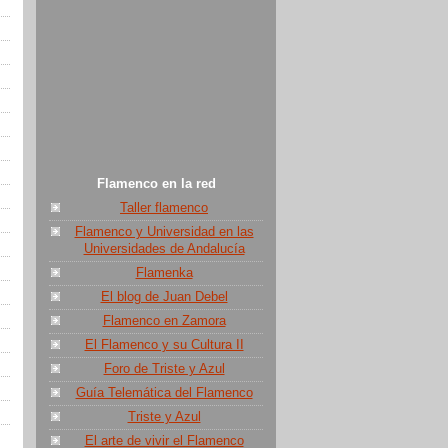
Flamenco en la red
Taller flamenco
Flamenco y Universidad en las
Universidades de Andalucía
Flamenka
El blog de Juan Debel
Flamenco en Zamora
El Flamenco y su Cultura II
Foro de Triste y Azul
Guía Telemática del Flamenco
Triste y Azul
El arte de vivir el Flamenco