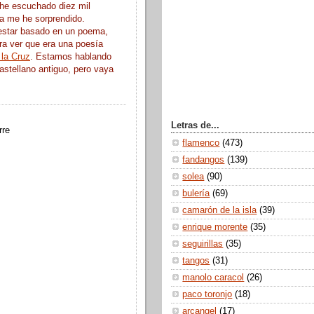
he escuchado diez mil
a me he sorprendido.
estar basado en un poema,
ra ver que era una poesía
la Cruz
. Estamos hablando
astellano antiguo, pero vaya
Letras de...
rre
flamenco
(473)
fandangos
(139)
solea
(90)
bulería
(69)
camarón de la isla
(39)
enrique morente
(35)
seguirillas
(35)
tangos
(31)
manolo caracol
(26)
paco toronjo
(18)
arcangel
(17)