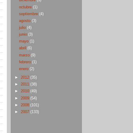
diciembre
(3)
octubre
(1)
septiembre
(4)
agosto
(3)
julio
(4)
junio
(3)
mayo
(1)
abril
(6)
marzo
(9)
febrero
(1)
enero
(2)
►
2012
(35)
►
2011
(38)
►
2010
(49)
►
2009
(54)
►
2008
(101)
►
2007
(133)