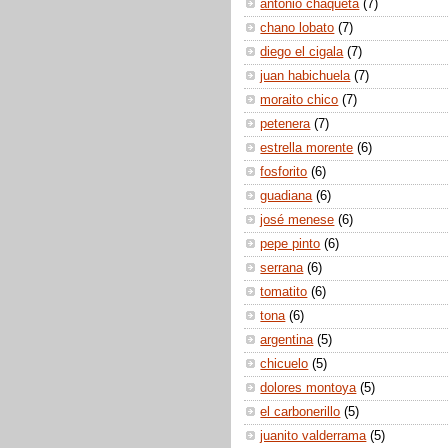
antonio chaqueta
(7)
chano lobato
(7)
diego el cigala
(7)
juan habichuela
(7)
moraito chico
(7)
petenera
(7)
estrella morente
(6)
fosforito
(6)
guadiana
(6)
josé menese
(6)
pepe pinto
(6)
serrana
(6)
tomatito
(6)
tona
(6)
argentina
(5)
chicuelo
(5)
dolores montoya
(5)
el carbonerillo
(5)
juanito valderrama
(5)