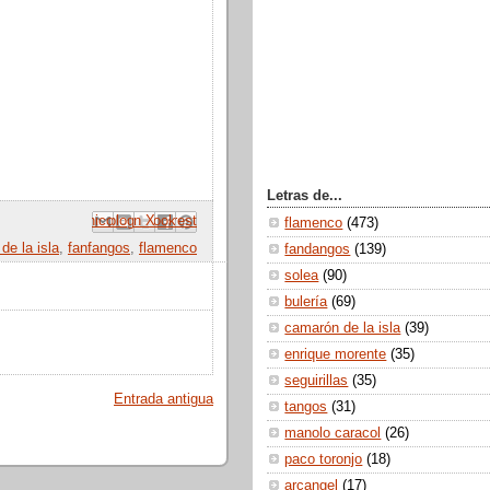
Letras de...
 correo electrónico
Compartir con Facebook
Escribe un blog
Compartir en Pinterest
Compartir en X
flamenco
(473)
de la isla
,
fanfangos
,
flamenco
fandangos
(139)
solea
(90)
bulería
(69)
camarón de la isla
(39)
enrique morente
(35)
seguirillas
(35)
Entrada antigua
tangos
(31)
manolo caracol
(26)
paco toronjo
(18)
arcangel
(17)