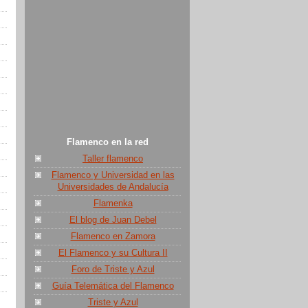
Flamenco en la red
Taller flamenco
Flamenco y Universidad en las
Universidades de Andalucía
Flamenka
El blog de Juan Debel
Flamenco en Zamora
El Flamenco y su Cultura II
Foro de Triste y Azul
Guía Telemática del Flamenco
Triste y Azul