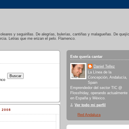
soleares y seguirillas. De alegrías, bulerías, cantiñas y malagueñas. De quej
cia. Letras que me erizan el pelo. Flamenco.
Este quería cantar
Daniel Tellez
La Línea de la
Concepción, Andalucía,
nco
Spain
Emprendedor del sector TIC @
Flossfriday, operando actualmente
en España y México.
Ver todo mi perfil
 2008
Red Andaluza