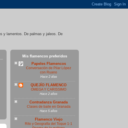
íos y lamentos. De palmas y jaleos. De
Mis flamencos preferidos
Papeles Flamencos
Conversación de Pilar López
con Ruano
Hace 2 días
QUEJÍO FLAMENCO
OMEGA Y CARISSIMO
Hace 2 años
Contradanza Granada
Clases de baile en Granada
Hace 5 años
Flamenco Viejo
Rito y Geografía del Toque 1-1