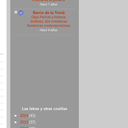
Poema de la guitarra
Hace 7 años
Barrio de la Triniá
Olga Pericet y Antonia
Jiménez, dos creadoras
flamencas contemporáneas
Hace 9 años
Las letras y otras cosillas
►
2014
(41)
►
2013
(37)