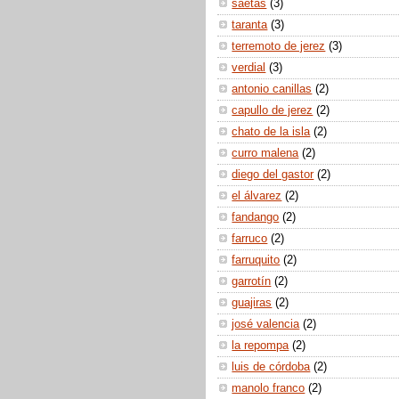
saetas
(3)
taranta
(3)
terremoto de jerez
(3)
verdial
(3)
antonio canillas
(2)
capullo de jerez
(2)
chato de la isla
(2)
curro malena
(2)
diego del gastor
(2)
el álvarez
(2)
fandango
(2)
farruco
(2)
farruquito
(2)
garrotín
(2)
guajiras
(2)
josé valencia
(2)
la repompa
(2)
luis de córdoba
(2)
manolo franco
(2)