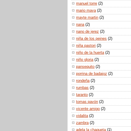
manuel torre
(2)
mario maya
(2)
mayte martin
(2)
nana
(2)
nano de jerez
(2)
niña de los peines
(2)
niña pastori
(2)
niño de la huerta
(2)
niño gloria
(2)
pansequito
(2)
porrina de badajoz
(2)
rondeña
(2)
rumbas
(2)
taranto
(2)
tomas pavón
(2)
vicente amigo
(2)
vidalita
(2)
zambra
(2)
adela la chaqueta
(1)