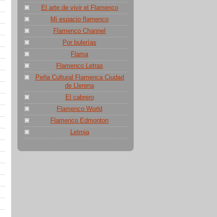
El arte de vivir el Flamenco
Mi espacio flamenco
Flamenco Channel
Por bulerías
Flama
Flamenco Letras
Peña Cultural Flamenca Ciudad
de Llerena
El cabrero
Flamenco World
Flamenco Edmonton
Letroja