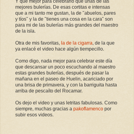
Y qué mejor para celebrarlo que unas de las
mejores bulerías. De esas cortitas e intensas
que a mi tanto me gustan, la de "abuelos, pares
y tíos" y la de "tienes una cosa en la cara" son
para mi de las bulerías más grandes del maestro
de la isla.
Otra de mis favoritas,
la de la cigarra
, de la que
ya enlacé el video hace algún tiempecillo.
Como digo, nada mejor para celebrar este día
que descansar un poco escuchando al maestro
estas grandes bulerías, después de pasar la
mañana en el paseo de Huelin, acariciado por
una brisa de primavera, y con la barriguita hasta
arriba de pescaíto del Rocamar.
Os dejo el video y unas letritas fabulosas. Como
siempre, muchas gracias a
pakoflamenco
por
subir esos videos.