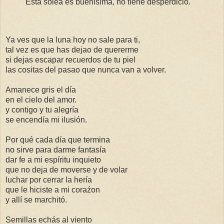
Esta soleá es buenísima, no tiene desperdicio.
Ya ves que la luna hoy no sale para ti,
tal vez es que has dejao de quererme
si dejas escapar recuerdos de tu piel
las cositas del pasao que nunca van a volver.
Amanece gris el día
en el cielo del amor.
y contigo y tu alegría
se encendía mi ilusión.
Por qué cada día que termina
no sirve para darme fantasía
dar fe a mi espíritu inquieto
que no deja de moverse y de volar
luchar por cerrar la hería
que le hiciste a mi coraźon
y allí se marchitó.
Semillas echás al viento