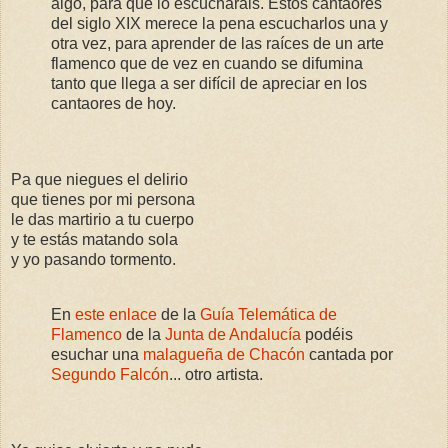
algo, para que lo escuchárais. Estos cantaores
del siglo XIX merece la pena escucharlos una y
otra vez, para aprender de las raíces de un arte
flamenco que de vez en cuando se difumina
tanto que llega a ser difícil de apreciar en los
cantaores de hoy.
Pa que niegues el delirio
que tienes por mi persona
le das martirio a tu cuerpo
y te estás matando sola
y yo pasando tormento.
En
este enlace
de la
Guía Telemática de
Flamenco
de la
Junta de Andalucía
podéis
esuchar una
malagueña de Chacón
cantada por
Segundo Falcón
... otro artista.