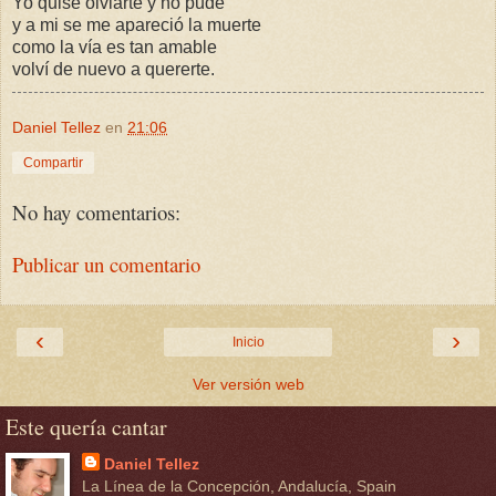
Yo quise olviarte y no pude
y a mi se me apareció la muerte
como la vía es tan amable
volví de nuevo a quererte.
Daniel Tellez
en
21:06
Compartir
No hay comentarios:
Publicar un comentario
‹
›
Inicio
Ver versión web
Este quería cantar
Daniel Tellez
La Línea de la Concepción, Andalucía, Spain