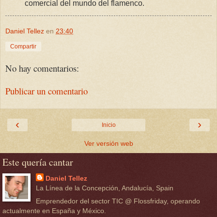
comercial del mundo del flamenco.
Daniel Tellez
en
23:40
Compartir
No hay comentarios:
Publicar un comentario
‹
›
Inicio
Ver versión web
Este quería cantar
Daniel Tellez
La Línea de la Concepción, Andalucía, Spain
Emprendedor del sector TIC @ Flossfriday, operando
actualmente en España y México.